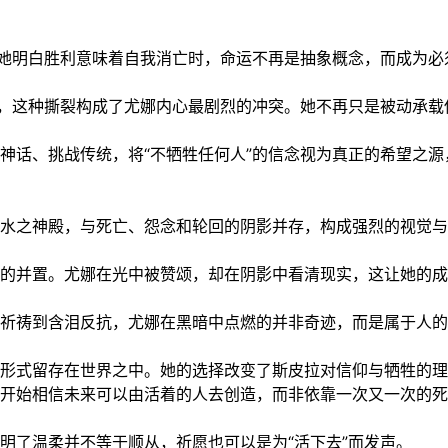
当她明白胜利意味着自我消亡时，命运不再是抽象概念，而成为必
望，这种撕裂构成了尤娜内心最剧烈的冲突。她不再只是被动承载
神话、挑战传统，将“不牺牲任何人”的信念视为真正的希望之源
水之神殿，与死亡、怨念和轮回的阴影并存，构成强烈的视觉与
的并置。尤娜在光中被赞颂，却在阴影中看清现实，这让她的成
祈祷到含泪反抗，尤娜在黑暗中点燃的并非奇迹，而是属于人的
形式留存在世界之中。她的选择改变了斯皮拉对信仰与牺牲的理
开始相信未来可以由活着的人去创造，而非依靠一次又一次的死
明了温柔并不等于顺从，祈愿也可以是为“活下去”而发声。