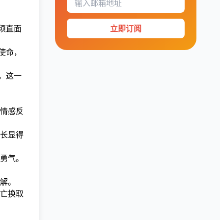
立即订阅
须直面
使命，
，这一
情感反
长显得
勇气。
解。
亡换取