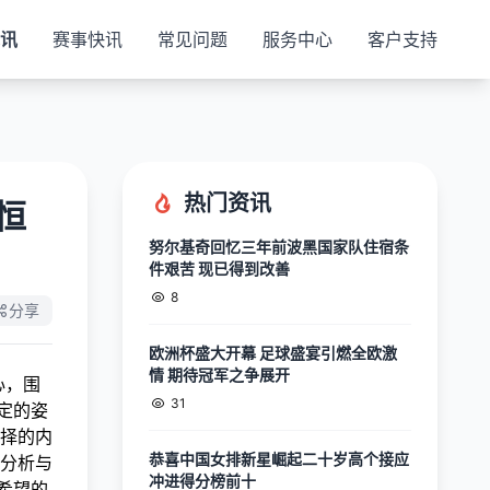
视讯
赛事快讯
常见问题
服务中心
客户支持
热门资讯
恒
努尔基奇回忆三年前波黑国家队住宿条
件艰苦 现已得到改善
8
分享
欧洲杯盛大开幕 足球盛宴引燃全欧激
情 期待冠军之争展开
核心，围
31
定的姿
择的内
恭喜中国女排新星崛起二十岁高个接应
分析与
冲进得分榜前十
希望的