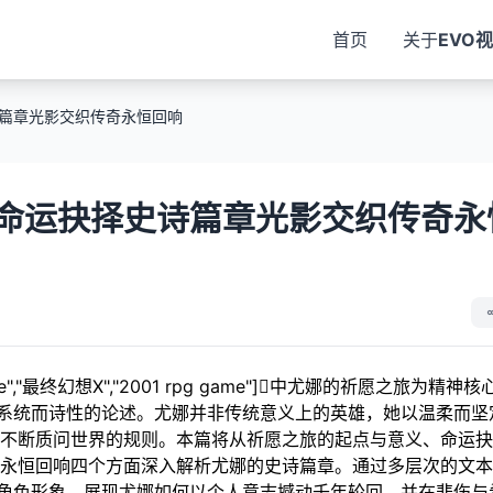
首页
关于
EVO
篇章光影交织传奇永恒回响
命运抉择史诗篇章光影交织传奇永
e","最终幻想X","2001 rpg game"]中尤娜的祈愿之旅为精神
开系统而诗性的论述。尤娜并非传统意义上的英雄，她以温柔而坚
不断质问世界的规则。本篇将从祈愿之旅的起点与意义、命运抉
永恒回响四个方面深入解析尤娜的史诗篇章。通过多层次的文本
的角色形象，展现尤娜如何以个人意志撼动千年轮回，并在悲伤与