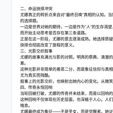
二、命运抉择冲突
尤娜真正的转折点来自对“最终召唤”真相的认知。
的选择题。
一边是世界对她的期待，一边是作为“人”的生存渴
而开始主动思考是否存在第三条道路。
正是在这一阶段，尤娜的意志逐渐成熟。她选择质疑
抉择也彻底改变了旅程的意义。
三、光影交织叙事
尤娜的故事充满光与影的对照。明亮的祭典、清澈的
差。
这种光影并非简单的善恶二分，而是象征信仰与真相
尤为真实而残酷。
叙事上的光影交织，也映射出她内心的变化。从微笑
四、传奇永恒回响
当轮回被打破，尤娜的传奇并未结束，而是以回响的
这种回响不仅体现在历史层面，也深植于人心。人们
喘息。
尤娜最终成为象征——不是圣女，而是觉醒者。她证