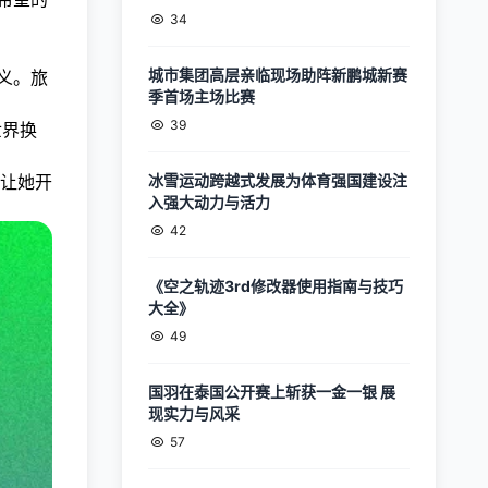
34
城市集团高层亲临现场助阵新鹏城新赛
义。旅
季首场主场比赛
39
世界换
让她开
冰雪运动跨越式发展为体育强国建设注
入强大动力与活力
42
《空之轨迹3rd修改器使用指南与技巧
大全》
49
国羽在泰国公开赛上斩获一金一银 展
现实力与风采
57