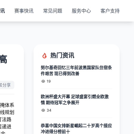
视讯
赛事快讯
常见问题
服务中心
客户支持
热门资讯
高
努尔基奇回忆三年前波黑国家队住宿条
件艰苦 现已得到改善
19
分享
欧洲杯盛大开幕 足球盛宴引燃全欧激
情 期待冠军之争展开
掩体系
34
线规划
打法路
恭喜中国女排新星崛起二十岁高个接应
层递进
冲进得分榜前十
有余，