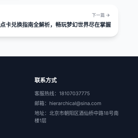
下一篇
点卡兑换指南全解析，畅玩梦幻世界尽在掌握
联系方式
客服热线：18107037775
邮箱：hierarchical@sina.com
地址：北京市朝阳区酒仙桥中路18号南
楼1层