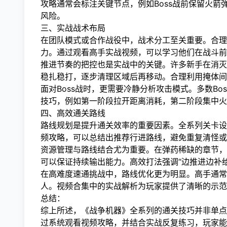
攻略通常会标注关键节点，例如Boss战前保留火
风险。
三、实战战术布局
在团队模式或合作战役中，战术分工至关重要。合理
力。通过观看高手实战视频，可以学习他们在战斗前
推进节奏的把控也是实战中的关键。许多新手在消灭
稳扎稳打，逐步清理区域后再移动。合理利用掩体间
面对Boss战时，更需要冷静分析攻击模式。多数Bo
技巧，例如第一阶段拉开距离消耗，第二阶段集中火
四、高效通关路线
路线规划是提升通关效率的重要因素。全系列关卡设
频攻略，可以总结出推荐行进路线，避免重复清怪或
资源管理与路线结合尤为重要。在弹药稀缺的章节，
可以保证持续输出能力。高效打法强调“边推进边补
在高难度速通挑战中，路线优化更为明显。高手通常
人。视频合集中的实战解析为玩家提供了清晰的示范
总结：
综上所述，《战争机器》全系列的通关技巧并非单点
过系统观看视频攻略，并结合实战反复练习，玩家能