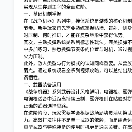
实现从生存到主宰的全面进阶。
一、基础机制掌握
在《战争机器》系列中，掩体系统是游戏的核心机制之
节奏。新手玩家首先需要熟练掌握贴墙、盲射、侧身
时压制、何时推进，才能在复杂地形中获得优势。
其次，主动换弹系统是系列标志性玩法。完美换弹不
中多加练习，熟悉换弹节奏条的位置与时机，通过视
火力压制。
此外，敌人类型与行为模式的认知同样重要。从兽族
弱点。通过系统观看全系列视频攻略，可以总结出敌
谓牺牲。
二、武器装备运用
《战争机器》系列武器设计风格鲜明，电锯枪、霰弹
电锯枪适合中近距离持续压制，霰弹枪则在贴脸对拼
正确的武器选择思路。
在进阶阶段，玩家需要学会根据战场局势灵活切换武
力。高效打法往往不是单一武器的依赖，而是组合运
重型武器与特殊装备的使用时机更是通关关键。在高