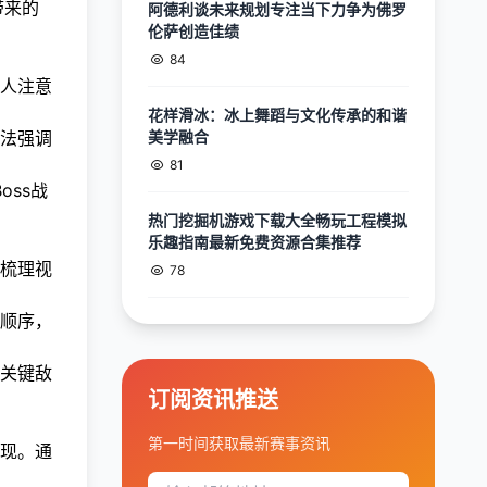
带来的
阿德利谈未来规划专注当下力争为佛罗
伦萨创造佳绩
84
人注意
花样滑冰：冰上舞蹈与文化传承的和谐
法强调
美学融合
81
oss战
热门挖掘机游戏下载大全畅玩工程模拟
乐趣指南最新免费资源合集推荐
梳理视
78
顺序，
关键敌
订阅资讯推送
第一时间获取最新赛事资讯
现。通