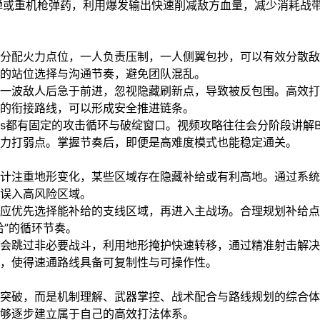
箭弹或重机枪弹药，利用爆发输出快速削减敌方血量，减少消耗战
分配火力点位，一人负责压制，一人侧翼包抄，可以有效分散敌
的站位选择与沟通节奏，避免团队混乱。
一波敌人后急于前进，忽视隐藏刷新点，导致被反包围。高效打
的衔接路线，可以形成安全推进链条。
ss都有固定的攻击循环与破绽窗口。视频攻略往往会分阶段讲解B
力打弱点。掌握节奏后，即便是高难度模式也能稳定通关。
计注重地形变化，某些区域存在隐藏补给或有利高地。通过系统
误入高风险区域。
应优先选择能补给的支线区域，再进入主战场。合理规划补给点
给”的循环节奏。
会跳过非必要战斗，利用地形掩护快速转移，通过精准射击解决
，使得速通路线具备可复制性与可操作性。
突破，而是机制理解、武器掌控、战术配合与路线规划的综合体
够逐步建立属于自己的高效打法体系。