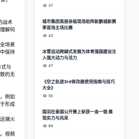
37
城市集团高层亲临现场助阵新鹏城新赛
的战术
季首场主场比赛
理解何
42
全场景
中保持
冰雪运动跨越式发展为体育强国建设注
入强大动力与活力
47
方式与
致的无
《空之轨迹3rd修改器使用指南与技巧
大全》
，例如
55
于形成
国羽在泰国公开赛上斩获一金一银 展
现实力与风采
远端火
64
。视频