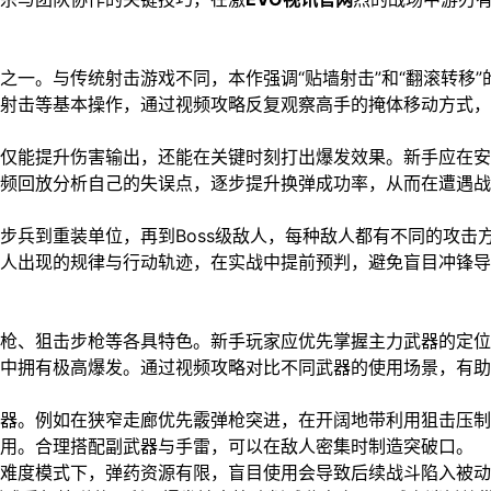
一。与传统射击游戏不同，本作强调“贴墙射击”和“翻滚转移”
射击等基本操作，通过视频攻略反复观察高手的掩体移动方式，
仅能提升伤害输出，还能在关键时刻打出爆发效果。新手应在安
频回放分析自己的失误点，逐步提升换弹成功率，从而在遭遇战
步兵到重装单位，再到Boss级敌人，每种敌人都有不同的攻击
人出现的规律与行动轨迹，在实战中提前预判，避免盲目冲锋导
枪、狙击步枪等各具特色。新手玩家应优先掌握主力武器的定位
中拥有极高爆发。通过视频攻略对比不同武器的使用场景，有助
器。例如在狭窄走廊优先霰弹枪突进，在开阔地带利用狙击压制
用。合理搭配副武器与手雷，可以在敌人密集时制造突破口。
难度模式下，弹药资源有限，盲目使用会导致后续战斗陷入被动