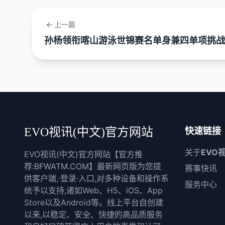
上一篇
孙杨领衔喀山游泳世锦赛名单身兼四单项挑战
EVO视讯(中文)官方网站
快速链接
关于
EVO
EVO视讯(中文)官方网站【官方推
荐:BFWATM.COM】最新网页版为您提
赛事快讯
供客户端,·登录·入口,对多种设备和操作系
服务中心
统予以支持,诸如Web、H5、iOS、App
Store以及Android等。线上平台自创建
以来,以稳定、安全、快捷的高品质服务