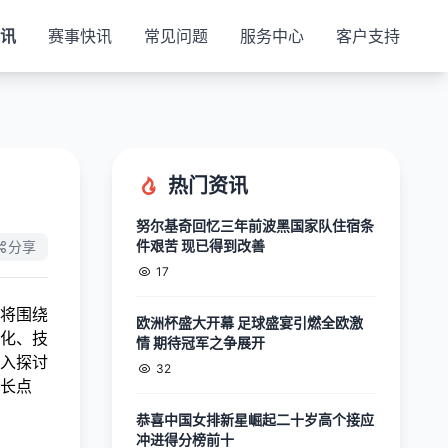
视讯
赛事快讯
常见问题
服务中心
客户支持
热门资讯
努尔基奇回忆三年前波黑国家队住宿条
件艰苦 现已得到改善
分享
17
将围绕
欧洲杯盛大开幕 足球盛宴引燃全欧激
化、技
情 期待冠军之争展开
入探讨
32
长点
恭喜中国女排新星崛起二十岁高个接应
冲进得分榜前十