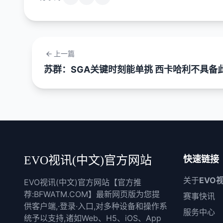
上一篇
苏群：SGA关键时刻能单挑 西卡哈利不具备
EVO视讯(中文)官方网站
快速链接
关于
EVO
EVO视讯(中文)官方网站【官方推
荐:BFWATM.COM】最新网页版为您提
赛事快讯
供客户端,·登录·入口,对多种设备和操作系
服务中心
统予以支持,诸如Web、H5、iOS、App