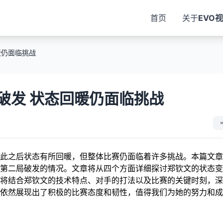
首页
关于
EVO
暖仍面临挑战
破发 状态回暖仍面临挑战
此之后状态有所回暖，但整体比赛仍面临着许多挑战。本篇文章
第二局破发的情况。文章将从四个方面详细探讨郑钦文的状态变
将结合郑钦文的技术特点、对手的打法以及比赛的关键时刻，深
依然展现出了积极的比赛态度和韧性，值得我们为她的努力和成