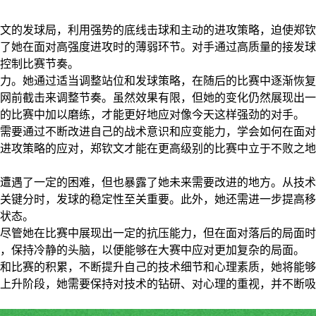
文的发球局，利用强势的底线击球和主动的进攻策略，迫使郑钦
了她在面对高强度进攻时的薄弱环节。对手通过高质量的接发球
控制比赛节奏。
力。她通过适当调整站位和发球策略，在随后的比赛中逐渐恢复
网前截击来调整节奏。虽然效果有限，但她的变化仍然展现出一
的比赛中加以磨练，才能更好地应对像今天这样强劲的对手。
需要通过不断改进自己的战术意识和应变能力，学会如何在面对
进攻策略的应对，郑钦文才能在更高级别的比赛中立于不败之地
遭遇了一定的困难，但也暴露了她未来需要改进的地方。从技术
关键分时，发球的稳定性至关重要。此外，她还需进一步提高移
状态。
尽管她在比赛中展现出一定的抗压能力，但在面对落后的局面时
，保持冷静的头脑，以便能够在大赛中应对更加复杂的局面。
和比赛的积累，不断提升自己的技术细节和心理素质，她将能够
上升阶段，她需要保持对技术的钻研、对心理的重视，并不断吸