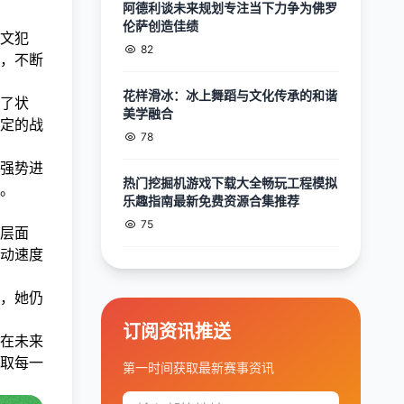
阿德利谈未来规划专注当下力争为佛罗
伦萨创造佳绩
文犯
82
，不断
花样滑冰：冰上舞蹈与文化传承的和谐
了状
美学融合
定的战
78
强势进
热门挖掘机游戏下载大全畅玩工程模拟
。
乐趣指南最新免费资源合集推荐
75
层面
动速度
，她仍
订阅资讯推送
在未来
取每一
第一时间获取最新赛事资讯