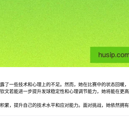
露了一些技术和心理上的不足。然而，她在比赛中的状态回暖，
钦文若能进一步提升发球稳定性和心理调节能力，她将能在更高
积累，提升自己的技术水平和应对能力。面对挑战，她依然拥有