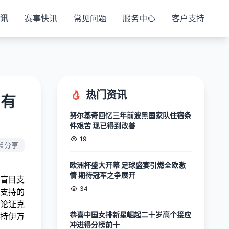
视讯
赛事快讯
常见问题
服务中心
客户支持
热门资讯
别有
努尔基奇回忆三年前波黑国家队住宿条
件艰苦 现已得到改善
19
分享
欧洲杯盛大开幕 足球盛宴引燃全欧激
情 期待冠军之争展开
盲目支
34
支持的
论证克
恭喜中国女排新星崛起二十岁高个接应
持伊万
冲进得分榜前十