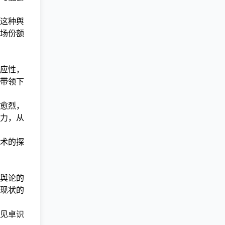
这种舆
场份额
应性，
带领下
愈烈，
力，从
术的探
舆论的
现状的
见卓识