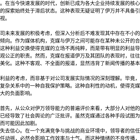
。在当今快速发展的时代，创新已成为各大企业持续发展的核心
的探索始终处于滞后状态。这种表现无疑证明了伊万并不具备引
视。
司未来发展的积极考虑，但深入分析后不难发现其中存在不小的
倾向。作为媒体机构，克媒与伊万之间可能存在某种未公开的合
这种利益交换使得克媒的立场不再纯粹，而是带有明显的利益导
观公正的职责。然而，克媒在报道伊万及其团队的表现时，往往
美化。这种不客观、不全面的报道，显然违背了新闻传播的基本
利益的考虑，而非基于对公司发展实际情况的深刻理解。毕竟，
复杂关系中的一种自我保护策略。这种自利性的动机，使得克媒
大的负面影响。
首先，从公众对伊万领导能力的普遍评价来看，大部分人对他的
已经导致了社会舆论的广泛批评。虽然克媒通过各种手段试图为
而可能因此加剧。
失去信心。在一个充满竞争与挑战的商业环境中，领导者的信任
任动摇，必然会影响工作效率与士气。而这种情绪的不良传播，