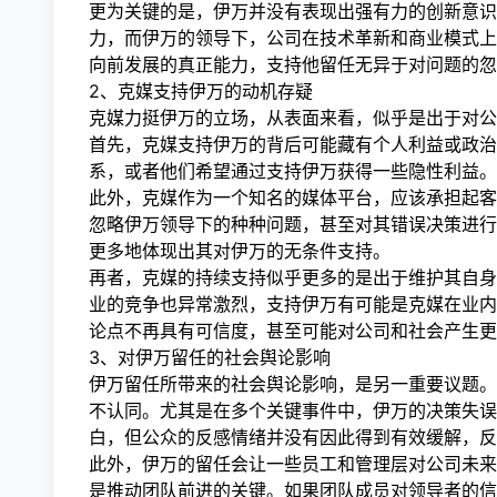
更为关键的是，伊万并没有表现出强有力的创新意识
力，而伊万的领导下，公司在技术革新和商业模式上
向前发展的真正能力，支持他留任无异于对问题的忽
2、克媒支持伊万的动机存疑
克媒力挺伊万的立场，从表面来看，似乎是出于对公
首先，克媒支持伊万的背后可能藏有个人利益或政治
系，或者他们希望通过支持伊万获得一些隐性利益。
此外，克媒作为一个知名的媒体平台，应该承担起客
忽略伊万领导下的种种问题，甚至对其错误决策进行
更多地体现出其对伊万的无条件支持。
再者，克媒的持续支持似乎更多的是出于维护其自身
业的竞争也异常激烈，支持伊万有可能是克媒在业内
论点不再具有可信度，甚至可能对公司和社会产生更
3、对伊万留任的社会舆论影响
伊万留任所带来的社会舆论影响，是另一重要议题。
不认同。尤其是在多个关键事件中，伊万的决策失误
白，但公众的反感情绪并没有因此得到有效缓解，反
此外，伊万的留任会让一些员工和管理层对公司未来
是推动团队前进的关键。如果团队成员对领导者的信