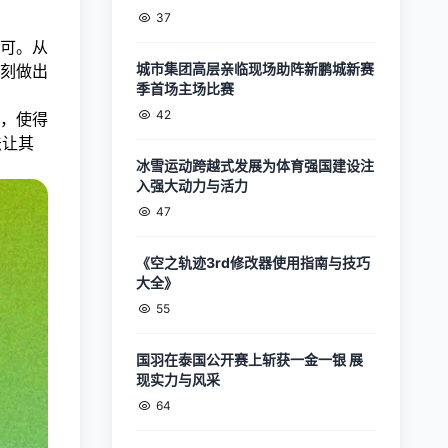
37
可。从
城市集团高层亲临现场助阵新鹏城新赛
刻做出
季首场主场比赛
42
，使得
法让其
冰雪运动跨越式发展为体育强国建设注
入强大动力与活力
47
《空之轨迹3rd修改器使用指南与技巧
大全》
55
国羽在泰国公开赛上斩获一金一银 展
现实力与风采
64