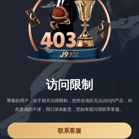
访问限制
尊敬的用户，由于相关法律限制，您所在地区无法访问J9产品，对
此造成的不便，我们深表歉意，您如有疑问请联系客服。
联系客服