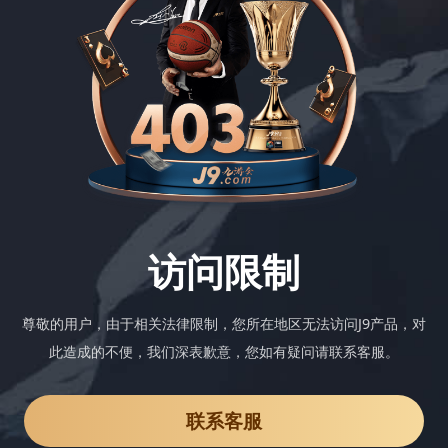
访问限制
尊敬的用户，由于相关法律限制，您所在地区无法访问J9产品，对
此造成的不便，我们深表歉意，您如有疑问请联系客服。
联系客服