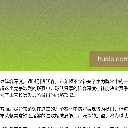
体阵容深度。通过引进沃森，布莱顿不仅补充了主力阵容中的一
超这个竞争激烈的联赛中，球队深厚的阵容深度往往能决定赛季
为了未来长远发展所做出的战略部署。
方面。尽管布莱顿在过去的几个赛季中防守表现较为稳固，但进
布莱顿常常缺乏足够的进攻端破局能力。沃森的加盟，将为球队