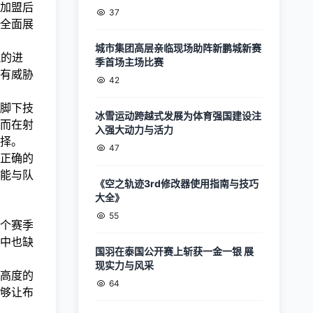
加盟后
37
全面展
城市集团高层亲临现场助阵新鹏城新赛
锐的进
季首场主场比赛
有威胁
42
。
脚下技
冰雪运动跨越式发展为体育强国建设注
而在射
入强大动力与活力
择。
47
正确的
能与队
《空之轨迹3rd修改器使用指南与技巧
大全》
55
个赛季
中也缺
国羽在泰国公开赛上斩获一金一银 展
现实力与风采
高度的
64
够让布