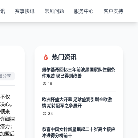
视讯
赛事快讯
常见问题
服务中心
客户支持
热门资讯
努尔基奇回忆三年前波黑国家队住宿条
件艰苦 现已得到改善
分享
19
，不仅
欧洲杯盛大开幕 足球盛宴引燃全欧激
决心。
情 期待冠军之争展开
顿来
34
详细探
潜力；
恭喜中国女排新星崛起二十岁高个接应
加盟后
冲进得分榜前十