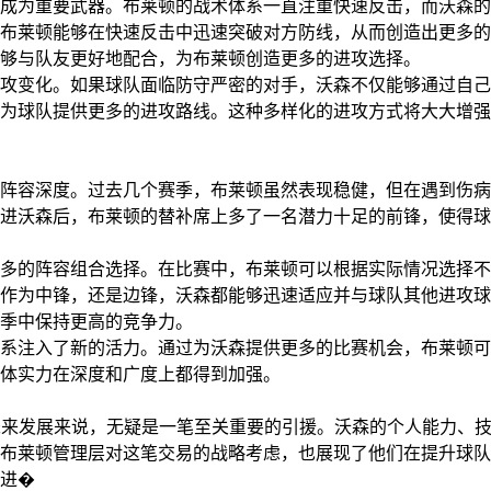
成为重要武器。布莱顿的战术体系一直注重快速反击，而沃森的
布莱顿能够在快速反击中迅速突破对方防线，从而创造出更多的
够与队友更好地配合，为布莱顿创造更多的进攻选择。
攻变化。如果球队面临防守严密的对手，沃森不仅能够通过自己
为球队提供更多的进攻路线。这种多样化的进攻方式将大大增强
阵容深度。过去几个赛季，布莱顿虽然表现稳健，但在遇到伤病
进沃森后，布莱顿的替补席上多了一名潜力十足的前锋，使得球
多的阵容组合选择。在比赛中，布莱顿可以根据实际情况选择不
作为中锋，还是边锋，沃森都能够迅速适应并与球队其他进攻球
季中保持更高的竞争力。
系注入了新的活力。通过为沃森提供更多的比赛机会，布莱顿可
体实力在深度和广度上都得到加强。
未来发展来说，无疑是一笔至关重要的引援。沃森的个人能力、
布莱顿管理层对这笔交易的战略考虑，也展现了他们在提升球队
进�