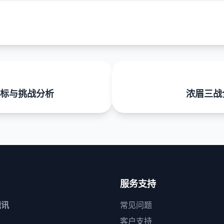
标与挑战分析
浓眉三战
服务支持
视讯
常见问题
客户支持