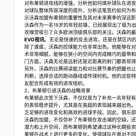
对布莱顿进攻线的增强，分析他如何填补球队在进攻
对球队整体阵容深度的提升，分析这笔签约如何为布
示沃森加盟布莱顿的重要性及其对未来赛季的深远影
沃森作为一名18岁的年轻前锋，已经展现出了极为
攻嗅觉吸引了众多欧洲顶级俱乐部的关注。沃森的最
EVO视讯
。无论是快速的反击进攻，还是在禁区内
除了速度，沃森的控球能力也非常出色。他能够在对
术非常细腻，能够在狭小的空间内完成精巧的盘带和
门方面，沃森无论是远射还是近距离的射门都表现得
另外，沃森的比赛阅读能力和对比赛节奏的把握也让
判断，选择合适的跑动路线或传球时机。他的这些特
友配合形成有效的进攻组织。
2、布莱顿引进沃森的战略背景
布莱顿此次签下沃森，不仅仅是为了补充一名年轻有
的表现稳步提升，尤其是在英超的表现越来越出色。
乏足够的进攻变化和高效的进球手段。因此，俱乐部
沃森的加盟，不仅弥补了布莱顿在攻击端的空缺，还
潜力和上升空间，而布莱顿则希望通过这种长期投资
莱顿在战术上进行更多的变化，使得球队在面对不同