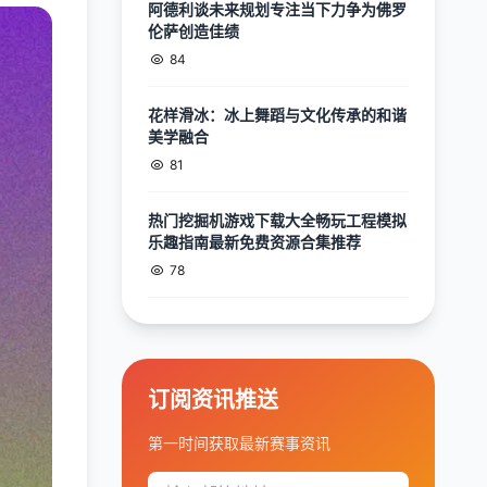
阿德利谈未来规划专注当下力争为佛罗
伦萨创造佳绩
84
花样滑冰：冰上舞蹈与文化传承的和谐
美学融合
81
热门挖掘机游戏下载大全畅玩工程模拟
乐趣指南最新免费资源合集推荐
78
订阅资讯推送
第一时间获取最新赛事资讯