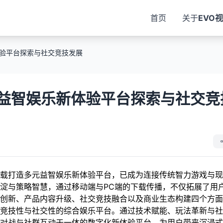
首页
关于
EVO
验平台探索与社交竞技发展
益智娱乐新体验平台探索与社交竞
载打造多元益智娱乐新体验平台，已成为连接传统智力游戏与现
淀与策略智慧，通过移动端与PC端的下载传播，不仅拓展了用
创新、产品内容升级、社交竞技融合以及商业生态构建四个方面
竞技性与社交性的综合娱乐平台。通过技术赋能、玩法革新与社
对战与社群互动于一体的数字化新体验平台，为用户带来沉浸式