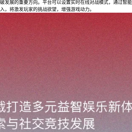
破发展的重要方向。平台可以设置实时在线对战模式，通过智能
引入，将激发玩家的挑战欲望，增强游戏动力。