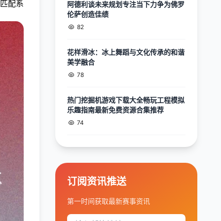
匹配系
阿德利谈未来规划专注当下力争为佛罗
伦萨创造佳绩
82
花样滑冰：冰上舞蹈与文化传承的和谐
美学融合
78
热门挖掘机游戏下载大全畅玩工程模拟
乐趣指南最新免费资源合集推荐
74
订阅资讯推送
第一时间获取最新赛事资讯