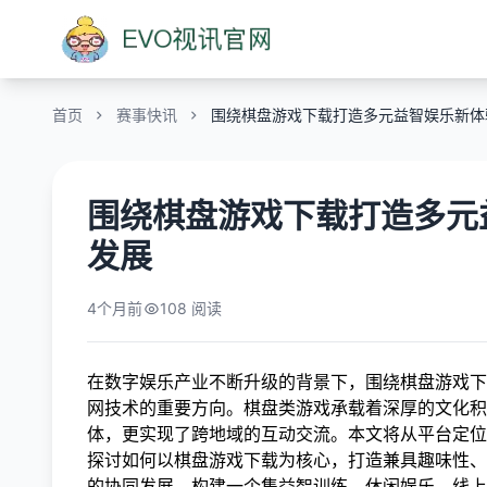
首页
赛事快讯
围绕棋盘游戏下载打造多元益智娱乐新体
围绕棋盘游戏下载打造多元
发展
4个月前
108 阅读
在数字娱乐产业不断升级的背景下，围绕棋盘游戏下
网技术的重要方向。棋盘类游戏承载着深厚的文化积
体，更实现了跨地域的互动交流。本文将从平台定位
探讨如何以棋盘游戏下载为核心，打造兼具趣味性、
的协同发展，构建一个集益智训练、休闲娱乐、线上