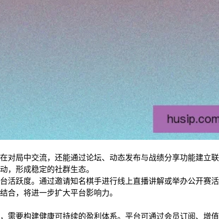
在对局中交流，还能通过论坛、动态发布与战绩分享功能建立联
动，形成稳定的社群生态。
台活跃度。通过邀请知名棋手进行线上直播讲解或举办公开赛活
结合，将进一步扩大平台影响力。
，需要构建健康可持续的盈利体系。平台可通过会员订阅、增值