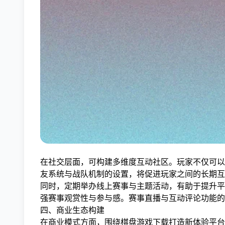
在社交层面，可构建多维度互动社区。玩家不仅可以
友系统与战队机制的设置，将促进玩家之间的长期互
同时，定期举办线上赛事与主题活动，有助于提升平
强赛事观赏性与参与感。赛事直播与互动评论功能的
四、商业生态构建
在商业模式方面，围绕棋盘游戏下载打造新体验平台