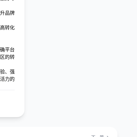
升品牌
高转化
确平台
区的转
验、强
活力的