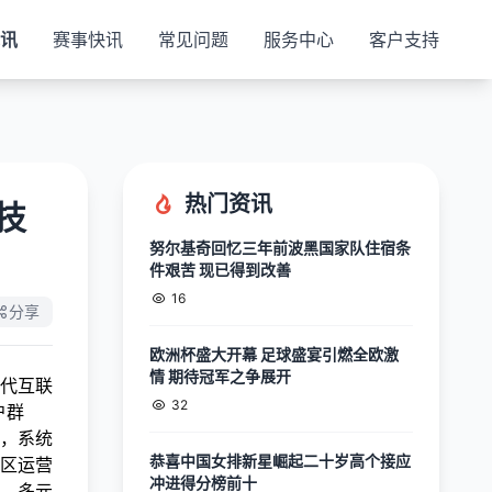
视讯
赛事快讯
常见问题
服务中心
客户支持
热门资讯
技
努尔基奇回忆三年前波黑国家队住宿条
件艰苦 现已得到改善
16
分享
欧洲杯盛大开幕 足球盛宴引燃全欧激
情 期待冠军之争展开
代互联
32
户群
，系统
恭喜中国女排新星崛起二十岁高个接应
区运营
冲进得分榜前十
、多元