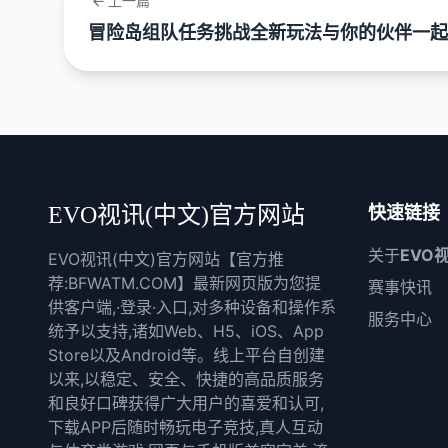
上一篇
冒险岛组队任务挑战全新玩法与你的伙伴一起
EVO视讯(中文)官方网站
快速链接
关于
EVO
EVO视讯(中文)官方网站【官方推
荐:BFWATM.COM】最新网页版为您提
赛事快讯
供客户端,·登录·入口,对多种设备和操作系
服务中心
统予以支持,诸如Web、H5、iOS、App
Store以及Android等。线上平台自创建
以来,以稳定、安全、快捷的高品质服务
和良好口碑获得广大用户的喜爱和认可,
下载APP后随时畅玩电子竞技,真人互动