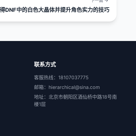
下一篇
得DNF中的白色大晶体并提升角色实力的技巧
联系方式
客服热线：18107037775
邮箱：hierarchical@sina.com
地址：北京市朝阳区酒仙桥中路18号南
楼1层