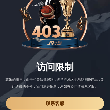
访问限制
尊敬的用户，由于相关法律限制，您所在地区无法访问J9产品，对
此造成的不便，我们深表歉意，您如有疑问请联系客服。
联系客服