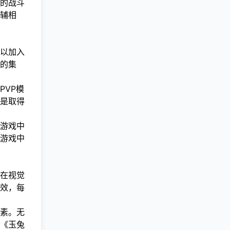
的战斗
辅相
以加入
的集
VP模
是取得
游戏中
游戏中
在视觉
效，每
素。无
《玉兔