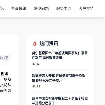
视讯
赛事快讯
常见问题
服务中心
客户支持
热门资讯
努尔基奇回忆三年前波黑国家队住宿条
件艰苦 现已得到改善
分享
12
O视讯
欧洲杯盛大开幕 足球盛宴引燃全欧激
，以及
情 期待冠军之争展开
文将从
32
面将为
恭喜中国女排新星崛起二十岁高个接应
冲进得分榜前十