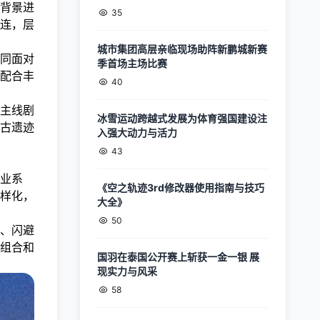
背景进
35
连，层
城市集团高层亲临现场助阵新鹏城新赛
同面对
季首场主场比赛
配合丰
40
主线剧
冰雪运动跨越式发展为体育强国建设注
古遗迹
入强大动力与活力
43
业系
《空之轨迹3rd修改器使用指南与技巧
样化，
大全》
50
、闪避
组合和
国羽在泰国公开赛上斩获一金一银 展
现实力与风采
58