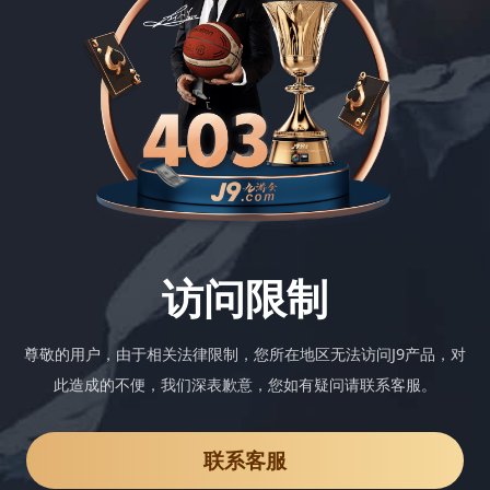
访问限制
尊敬的用户，由于相关法律限制，您所在地区无法访问J9产品，对
此造成的不便，我们深表歉意，您如有疑问请联系客服。
联系客服