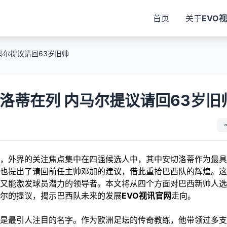
首页
关于
EVO
马尔提议请回63岁旧帅
洛蒂在列 内马尔提议请回63岁旧
，外界的关注焦点集中在四强候选人中，其中安切洛蒂作为最具
也提出了请回前任主帅邓加的建议，借此重拾巴西队的辉煌。这
又能激发球员潜力的领导者。本文将从四个方面对巴西新帅人选
尔的提议，揭示巴西队未来的发展
EVO视讯官网
走向。
是最引人注目的名字。作为欧洲足坛的传奇教练，他带领过多支