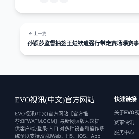
上一篇
孙颖莎监督抽签王楚钦遭强行带走赛场曝赛事
EVO视讯(中文)官方网站
快速链接
关于
EVO
EVO视讯(中文)官方网站【官方推
荐:BFWATM.COM】最新网页版为您提
赛事快讯
供客户端,·登录·入口,对多种设备和操作系
服务中心
统予以支持,诸如Web、H5、iOS、App