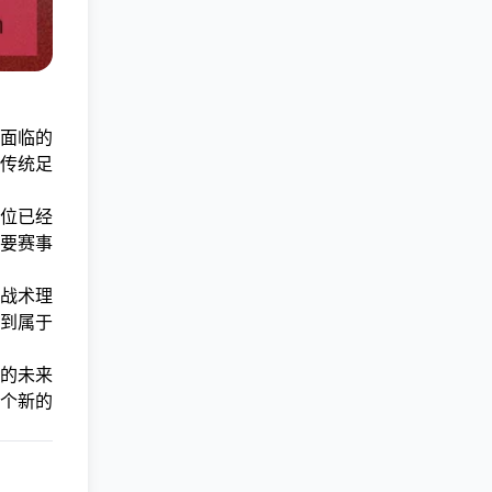
面临的
传统足
位已经
要赛事
战术理
到属于
的未来
个新的