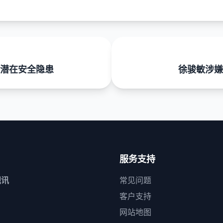
潜在安全隐患
徐骏敏涉嫌
服务支持
视讯
常见问题
客户支持
网站地图