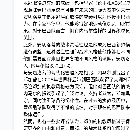
乐部取得过辉煌的成绩，包括皇家马德里和AC米兰
现意味着巴西足球有可能在未来的国际大赛中迎来新
安切洛蒂在俱乐部层面取得的成绩可以为他接手巴西
力。在皇家马德里，他能够很好地调动像C罗、贝尔
果。对于巴西队而言，拥有内马尔这样的世界级球员
关键。
此外，安切洛蒂的战术灵活性也是他成为巴西新帅候
进行调整，这种适应性强的战术风格使他能够在不同
他们需要面对来自世界各地不同风格的球队，安切洛
2、内马尔提议请回邓加
与安切洛蒂的现代化管理风格相比，内马尔则提出了
邓加曾在2006年世界杯后带领巴西队获得了美洲杯
尽管邓加的执教风格较为保守，但他对巴西队的情感
内马尔的提议引起了广泛讨论。支持者认为，邓加具
守，同时注重球员的纪律性。在过去的执教经历中，
置帮助球队取得了不错的成绩。对于现在的巴西队来
整体运作。
然而，也有一些批评者认为，邓加的执教风格过于保
要更多的自由和创意，而邓加的战术体系可能限制了