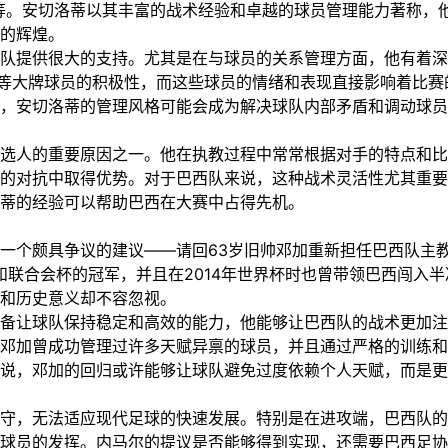
等。安切洛蒂以其丰富的战术经验和卓越的球员管理能力著称，
的辉煌。
队提供很大的支持。尤其是在与球员的关系管理方面，他有着深
等大牌球员的积极性，而这些球员的情绪和表现直接影响着比赛
，安切洛蒂的管理风格可能会成为解决球队内部矛盾和调动球员
选人的重要原因之一。他在执教过程中常常根据对手的特点和比
的对抗中取得优势。对于巴西队来说，这种战术灵活性尤其重要
蒂的经验可以帮助巴西在大赛中占得先机。
一个颇具争议的建议——请回63岁旧帅邓加重新担任巴西队主
和联合会杯的冠军，并且在2014年世界杯时也曾带领巴西闯入半
和历史意义却不容忽视。
备让球队保持稳定和高效的能力，他能够让巴西队的战术更加注
邓加曾成功管理过许多天赋异禀的球员，并且通过严格的训练和
说，邓加的回归或许能够让球队避免过度依赖个人天赋，而是更
守，无法适应现代足球的快速发展。特别是在进攻端，巴西队的
球员的发挥。内马尔的提议是否能够得到实现，还需要巴西足协